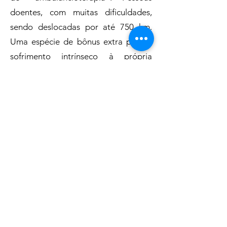
doentes, com muitas dificuldades,
sendo deslocadas por até 750 km.
Uma espécie de bônus extra para o
sofrimento intrínseco à própria
enfermidade.
É preciso cada vez mais dar
condições para o SUS, que tem um
papel fundamental e excepciona,
possa ampliar seu papel preventivo. E
as Práticas Integrativas e
Complementares em Saúde tem um
papel extraordinário nessa ação
preventiva e cuidadora ‘da saúde’, do
ser humano.
As PICS pressupõem um olhar