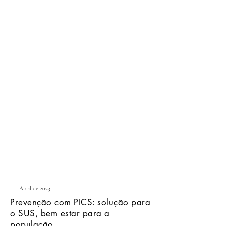
A title goes here. Click to
edit and add your own.
Abril de 2023
Prevenção com PICS: solução para
o SUS, bem estar para a
população